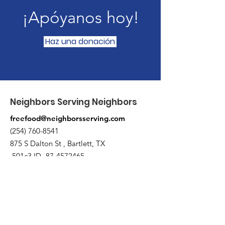
¡Apóyanos hoy!
Haz una donación
Neighbors Serving Neighbors
freefood@neighborsserving.com
(254) 760-8541
875 S Dalton St , Bartlett, TX
501c3 ID-
87-4572465
Enlaces rápidos