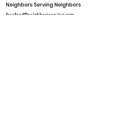
Neighbors Serving Neighbors
freefood@neighborsserving.com
(254) 760-8541
875 S Dalton St , Bartlett, TX
501c3 ID-
87-4572465
Enlaces rápidos
Acerca de
Apóyanos
Solicitud de necesidades
Calendario