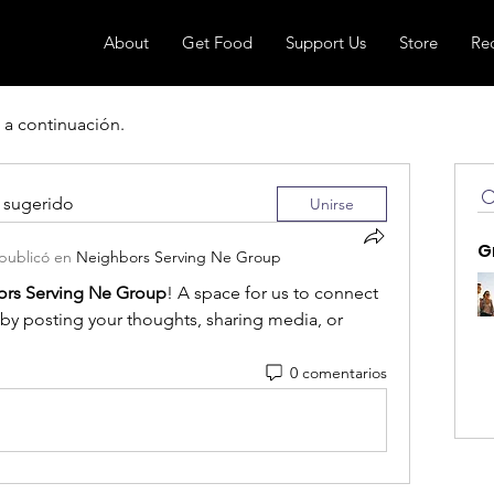
About
Get Food
Support Us
Store
Re
 a continuación.
 sugerido
Unirse
G
publicó en
Neighbors Serving Ne Group
rs Serving Ne Group
! A space for us to connect 
 by posting your thoughts, sharing media, or 
0 comentarios