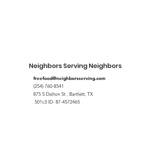
Neighbors Serving Neighbors
freefood@neighborsserving.com
(254) 760-8541
875 S Dalton St , Bartlett, TX
501c3 ID- 87-4572465