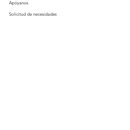
Apóyanos
Solicitud de necesidades
Calendario
Contacto
Terms & Conditions
Privacy Policy
Accessibility Statement
© 2024-25 Neighbors Serving
Neighbors