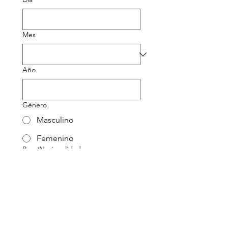
Mes
Año
Género
Masculino
Femenino
Raza/Nacionalidad
Indígena americano o nativo
de Alaska
asiático
Negro o afroamericano