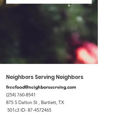
Neighbors Serving Neighbors
freefood@neighborsserving.com
(254) 760-8541
875 S Dalton St , Bartlett, TX
501c3 ID-
87-4572465