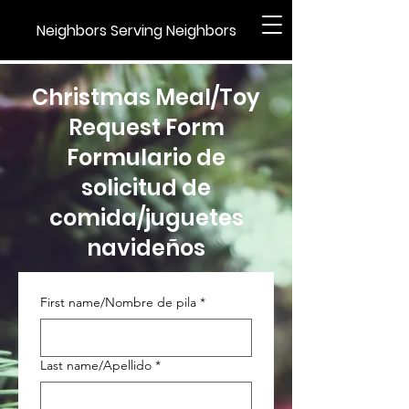
Neighbors Serving Neighbors
Christmas Meal/Toy
Request Form
Formulario de
solicitud de
comida/juguetes
navideños
First name/Nombre de pila
*
Last name/Apellido
*