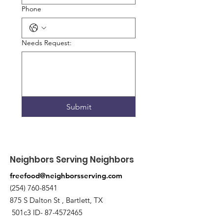
Phone
Needs Request:
Submit
Neighbors Serving Neighbors
freefood@neighborsserving.com
(254) 760-8541
875 S Dalton St , Bartlett, TX
501c3 ID-
87-4572465